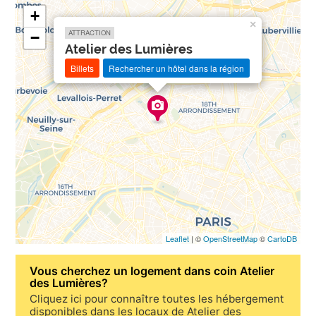
+
×
ATTRACTION
−
Atelier des Lumières
Billets
Rechercher un hôtel dans la région
Leaflet
| ©
OpenStreetMap
©
CartoDB
Vous cherchez un
logement dans coin Atelier
des Lumières
?
Cliquez ici pour connaître toutes les hébergement
disponibles dans les locaux de Atelier des