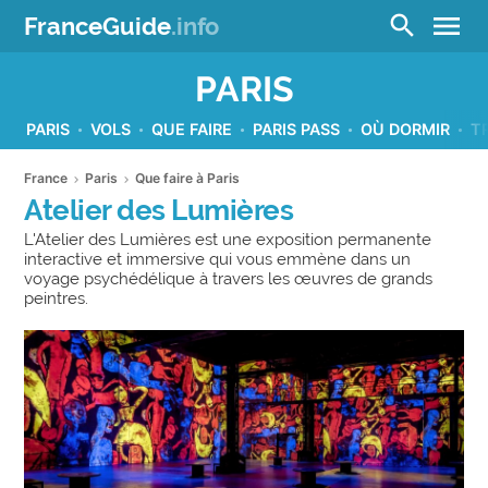
menu
search
FranceGuide
.info
PARIS
PARIS
VOLS
QUE FAIRE
PARIS PASS
OÙ DORMIR
T
France
Paris
Que faire à Paris
Atelier des Lumières
L'Atelier des Lumières est une exposition permanente
interactive et immersive qui vous emmène dans un
voyage psychédélique à travers les œuvres de grands
peintres.