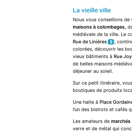
La vieille ville
Nous vous conseillons de
maisons à colombages,
da
médiévale de la ville. Le 
Rue de Linières
, conti
3
colorées, découvrir les b
vieux bâtiments à
Rue Jo
de belles maisons médiéval
déjeuner au soleil.
Sur ce petit itinéraire, vo
boutiques de produits loc
Une halte à
Place Gordain
l’un des bistrots et cafés q
Les amateurs de
marchés
verre et de métal qui conce