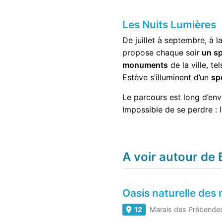
Les Nuits Lumières
De juillet à septembre, à l
propose chaque soir
un sp
monuments
de la ville, t
Estève s’illuminent d’un
sp
Le parcours est long d’en
Impossible de se perdre : l
A voir autour de
Oasis naturelle des
12
Marais des Prébende