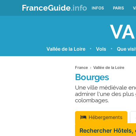
FranceGuide
.info
INFOS
PARIS
V
VA
Vallée de la Loire
Vols
Que visi
France
Vallée de la Loire
Bourges
Une ville médiévale enc
admirer l'une des plus
colombages.
Hébergements
Rechercher Hôtels,