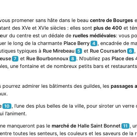
 vous promener sans hâte dans le beau
centre de Bourges
e
tant des XVe et XVIe siècles : elles sont
plus de 400
et tém
cœur du centre est un dédale de
ruelles médiévales
: vous p
nuer le long de la charmante
Place Berry
, encadrée de m
4
outiques typiques à
Rue Mirebeau
et
Rue Coursarlon
,
5
6
yeuse
et
Rue Bourbonnoux
. N’oubliez pas
Place des 4
7
8
es, une fontaine et de nombreux petits bars et restaurants
us pourrez admirer les bâtiments des guildes, les
passages 
aux.
e
, l’une des plus belles de la ville, pour siroter un ver
10
ui l’animent.
ne manqueront pas le
marché de
Halle Saint Bonnet
, u
11
ntre toutes les senteurs, les couleurs et les saveurs de la 