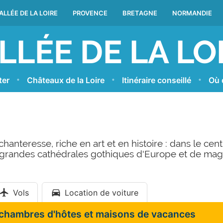
ALLÉE DE LA LOIRE
PROVENCE
BRETAGNE
NORMANDIE
LLÉE DE LA LO
ter
Châteaux de la Loire
Itinéraire conseillé
Où 
hanteresse, riche en art et en histoire : dans le cen
 grandes cathédrales gothiques d'Europe et de mag
Vols
Location de voiture
 chambres d'hôtes et maisons de vacances