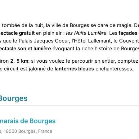
a tombée de la nuit, la ville de Bourges se pare de magie. De
ectacle gratuit
en plein air :
les Nuits Lumière
. Les
façades
els que le Palais Jacques Coeur, l’Hôtel Lallemant, le Couve
ectacle son et lumière
évoquant la riche histoire de Bourge
viron
2,
5
km
: si vous voulez le parcourir en entier, compte
e circuit est jalonné de
lanternes bleues
enchanteresses.
 Bourges
 marais de Bourges
s, 18000 Bourges, France