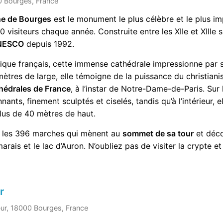
00 Bourges, France
ne de Bourges
est le monument le plus célèbre et le plus imp
 visiteurs chaque année. Construite entre les XIIe et XIIIe si
NESCO
depuis 1992.
ique français, cette immense cathédrale impressionne par sa
ètres de large, elle témoigne de la puissance du christian
hédrales de France
, à l’instar de Notre-Dame-de-Paris. Sur 
nants, finement sculptés et ciselés, tandis qu’à l’intérieur, 
lus de 40 mètres de haut.
 les 396 marches qui mènent au
sommet de sa tour
et déc
 marais et le lac d’Auron. N’oubliez pas de visiter la crypte et
r
ur, 18000 Bourges, France