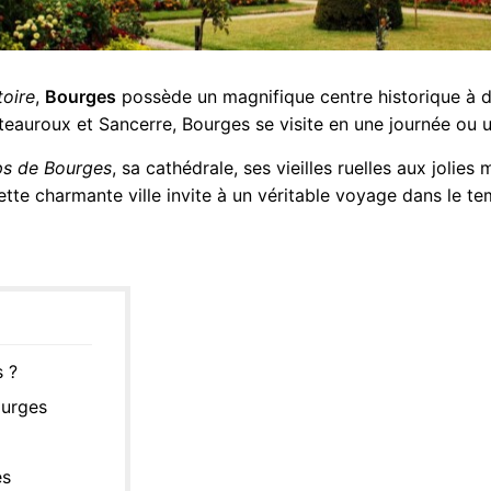
toire
,
Bourges
possède un magnifique centre historique à dé
teauroux et Sancerre, Bourges se visite en une journée ou
ps de Bourges
, sa cathédrale, ses vieilles ruelles aux jolie
ette charmante ville invite à un véritable voyage dans le te
s ?
ourges
es