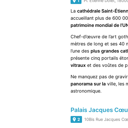
1
Pl. Etienne Dolet, 180
La
cathédrale Saint-Étien
accueillant plus de 600 000
patrimoine mondial de l’
U
Chef-d’œuvre de l’art goth
mètres de long et ses 40 m
l’une des
plus grandes cat
présente cinq portails éton
vitraux
et des voûtes de p
Ne manquez pas de gravir
panorama sur la
ville, les
astronomique.
Palais Jacques Cœu
2
10Bis Rue Jacques Cœ