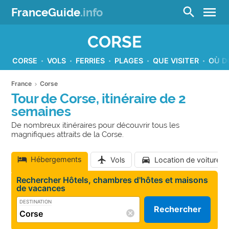
menu
search
FranceGuide
.info
CORSE
CORSE
VOLS
FERRIES
PLAGES
QUE VISITER
OÙ D
France
Corse
Tour de Corse, itinéraire de 2
semaines
De nombreux itinéraires pour découvrir tous les
magnifiques attraits de la Corse.
Hébergements
Vols
Location de voiture
Rechercher Hôtels, chambres d'hôtes et maisons
de vacances
DESTINATION
Rechercher